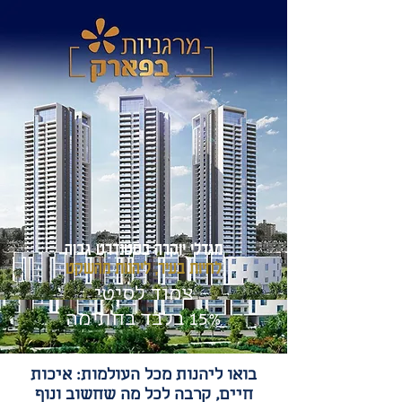
מגדלי‭ ‬יוקרה‭ ‬בסטנדרט‭ ‬גבוה
לחיות‭ ‬בעיר, ‬ליהנות‭ ‬מהשקט
צמוד לסיטי
15% בלבד בחתימה
בואו ליהנות מכל העולמות: איכות
חיים, קרבה לכל מה שחשוב ונוף